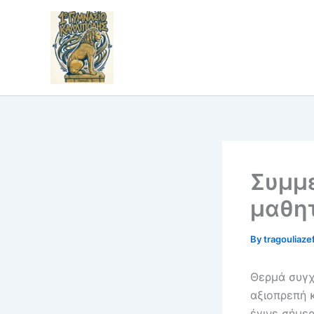
Skip
to
content
Συμμε
μαθητ
By
tragouliaze
Θερμά συγχα
αξιοπρεπή 
έγινε σήμερ