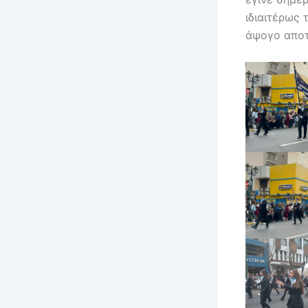
ιδιαιτέρως
άψογο αποτ