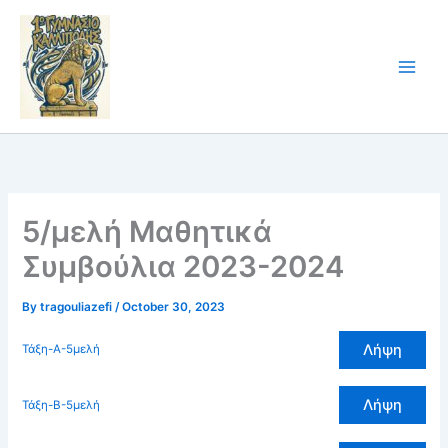
Skip
to
content
5/μελή Μαθητικά
Συμβούλια 2023-2024
By
tragouliazefi
/
October 30, 2023
Λήψη
Τάξη-Α-5μελή
Λήψη
Τάξη-Β-5μελή