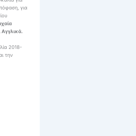
πόφαση, για
ίου
ρχαία
 Αγγλικά.
λία 2018-
αι την