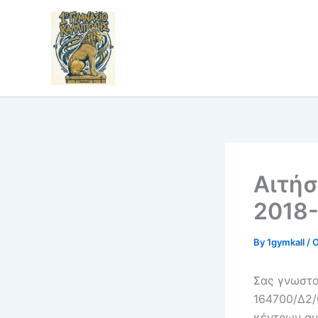
Skip
to
content
Αιτήσ
2018
By
1gymkall
/
O
Σας γνωστοπ
164700/Δ2/
κέντρων αν