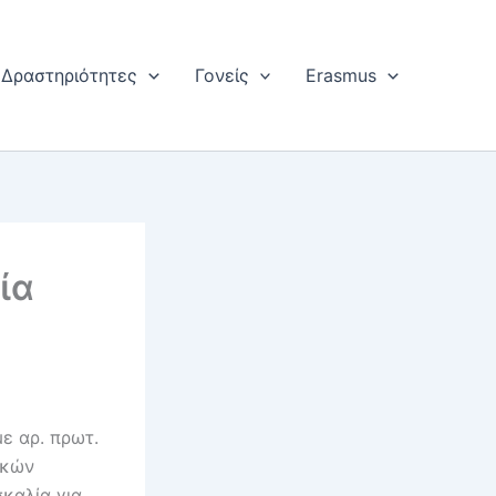
Δραστηριότητες
Γονείς
Erasmus
ία
ε αρ. πρωτ.
ικών
καλία για