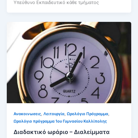
Υπεύθυνο Εκπαιδευτικό κάθε τμήματος
,
,
,
Ανακοινωσεις
Λειτουργία
Ωρολόγιο Πρόγραμμα
Ωρολόγιο πρόγραμμα 1ου Γυμνασίου Καλλίπολης
Διαδακτικό ωράριο – Διαλείμματα