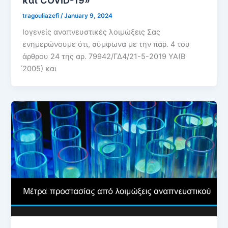
tragouliazefi
/
January 9, 2024
Ιογενείς αναπνευστικές λοιμώξεις Σας
ενημερώνουμε ότι, σύμφωνα με την παρ. 4 του
άρθρου 24 της αρ. 79942/ΓΔ4/21-5-2019 ΥΑ(Β
́2005) και