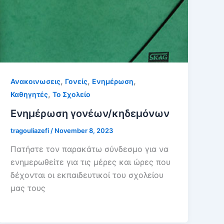
,
,
,
Ανακοινωσεις
Γονείς
Ενημέρωση
,
Καθηγητές
Το Σχολείο
Ενημέρωση γονέων/κηδεμόνων
tragouliazefi
/
November 8, 2023
Πατήστε τον παρακάτω σύνδεσμο για να
ενημερωθείτε για τις μέρες και ώρες που
δέχονται οι εκπαιδευτικοί του σχολείου
μας τους