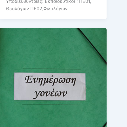
Υποδιευθύντριες: Εκπαιδευτικοί : ΠΕ01,
Θεολόγων ΠΕ02,Φιλολόγων