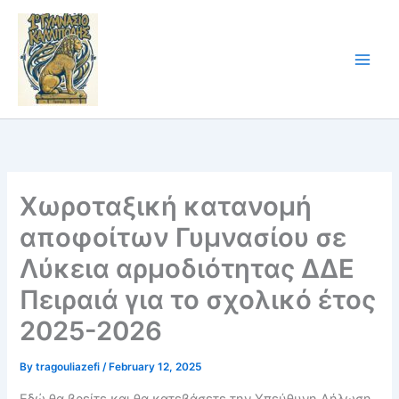
Skip
to
content
Χωροταξική κατανομή
αποφοίτων Γυμνασίου σε
Λύκεια αρμοδιότητας ΔΔΕ
Πειραιά για το σχολικό έτος
2025-2026
By
tragouliazefi
/
February 12, 2025
Εδώ θα βρείτε και θα κατεβάσετε την Υπεύθυνη Δήλωση