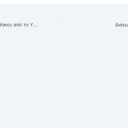
Ψηφιακές βιβλιοθήκες από το ΥΠ.Π.Ε.Θ
Διαγ