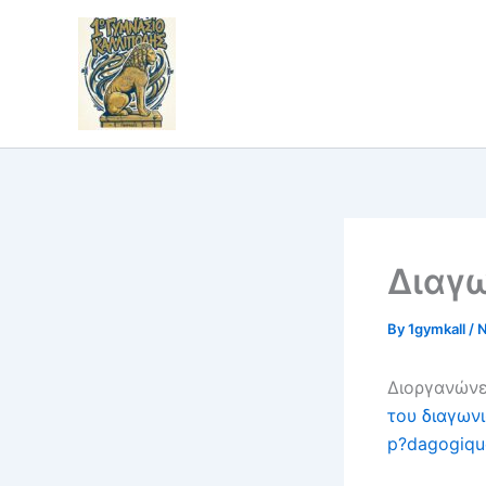
Skip
to
content
Διαγ
By
1gymkall
/
N
Διοργανώνε
του διαγωνι
p?dagogiqu