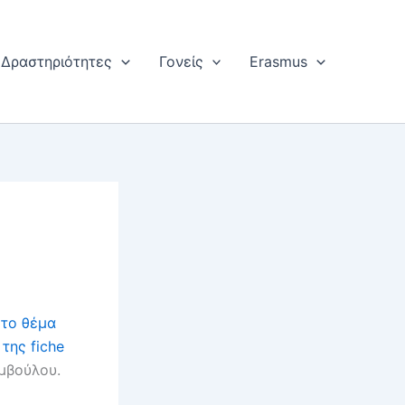
Δραστηριότητες
Γονείς
Erasmus
ε
το θέμα
 της fiche
μβούλου.