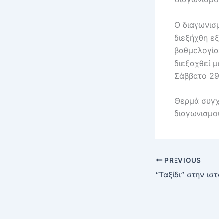
Ο διαγωνισ
διεξήχθη ε
βαθμολογία
διεξαχθεί 
Σάββατο 29
Θερμά συγχ
διαγωνισμο
PREVIOUS
“Ταξίδι” στην ισ