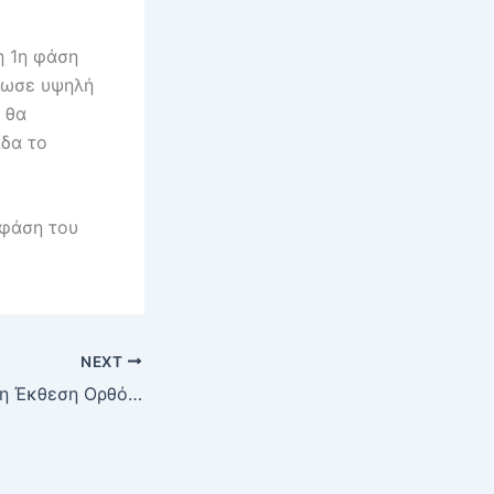
η 1η φάση
ίωσε υψηλή
 θα
άδα το
 φάση του
NEXT
Επίσκεψη στην 11η Έκθεση Ορθόδοξου Χριστιανικού Βιβλίου και στην Εθνική Πινακοθήκη