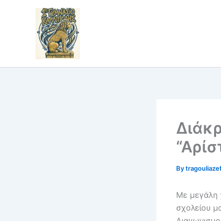
Skip
to
content
Διάκρ
“Αρίσ
By
tragouliaze
Με μεγάλη 
σχολείου μ
Διαγωνισμο