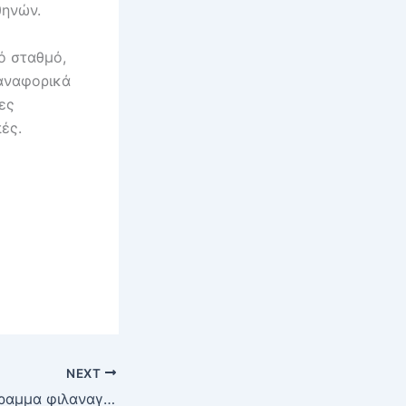
θηνών.
ό σταθμό,
 αναφορικά
ες
ές.
NEXT
Πολιτιστικό πρόγραμμα φιλαναγνωσίας “Βιβλιοεργαστήριο” 2015-2016