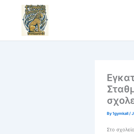
Skip
to
content
Εγκα
Σταθμ
σχολε
By
1gymkall
/
J
Στο σχολεί