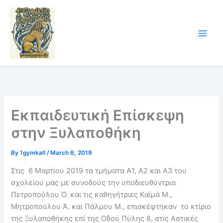
Skip
to
content
Εκπαιδευτική Επίσκεψη
στην Ξυλαποθήκη
By
1gymkall
/
March 6, 2019
Στις 6 Μαρτίου 2019 τα τμήματα Α1, Α2 και Α3 του
σχολείου μας με συνοδούς την υποδιευθύντρια
Πετροπούλου Ό. και τις καθηγήτριες Καϊμά Μ.,
Μητροπούλου Ά. και Πάλμου Μ., επισκέφτηκαν το κτίριο
της Ξυλαποθήκης επί της Οδού Πύλης 8, στις Αστικές