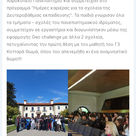
Χαροκόπειο Πανεπιστήμιο και συμμετείχαν στο
πρόγραμμα “Ημέρες καριέρας για τα σχολεία της
Δευτεροβάθμιας εκπαίδευσης”. Τα παιδιά γνώρισαν όλα
τα τμήματα – σχολές του πανεπιστημιακού ιδρύματος,
συμμετείχαν σε εργαστήρια και διαγωνίστηκαν μέσω της
εφαρμογής Geo challenge με άλλα 2 σχολεία,
πετυχαίνοντας την πρώτη θέση με τον μαθητή του Γ3
Κοτταρά Θωμά, όπου του απενεμήθη κι ένα αναμνηστικό
δώρο!!!