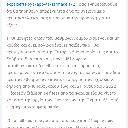
ekpaideftikoys-apo-ta-farmakeia-2
), σας ενημερώνουμε,
ότι θα τηρηθούν απαρέγκλιτα όλα τα υγειονομικά
πρωτόκολλα και σας εφιστούμε την προσοχή για τα
εξής:
1) Οι μαθητές όλων των βαθμίδων, εμβολιασμένοι και μη,
καθώς και οι εμβολιασμένοι εκπαιδευτικοί, θα
προμηθεύονται από την Τετάρτη 5 Ιανουαρίου ως και το
Σάββατο 8 Ιανουαρίου, πέντε (5) δωρεάν
αυτοδιαγνωστικά (self) τεστ από τα φαρμακεία,
προκειμένου να καλύψουν τις ανάγκες ελέγχου των δυο
πρώτων εβδομάδων επαναλειτουργίας των σχολείων,
δηλαδή από 10 Ιανουαρίου έως και 21 Ιανουαρίου 2022.
Η δωρεάν διάθεση self test από τα φαρμακεία θα γίνεται
και κατά την αργία των Θεοφανίων, την Πέμπτη 6/1, από
εφημερεύοντα φαρμακεία.
2) Το self-test πραγματοποιείται έως και 24 ώρες πριν
από την προσέλευση στο σχολείο. Η δήλωση και το