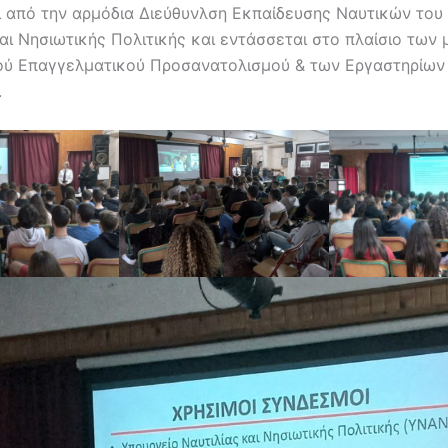
εί από την αρμόδια Διεύθυνλση Εκπαίδευσης Ναυτικών του
και Νησιωτικής Πολιτικής και εντάσσεται στο πλαίσιο των
ού Επαγγελματικού Προσανατολισμού & των Εργαστηρίων
.