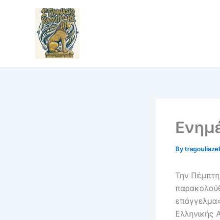
Skip
to
content
Ενημέ
By
tragouliaze
Την Πέμπτη 
παρακολούθ
επάγγελμα»
Ελληνικής 