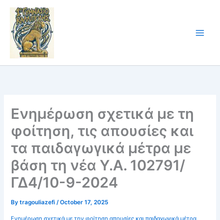
Skip
to
content
Ενημέρωση σχετικά με τη
φοίτηση, τις απουσίες και
τα παιδαγωγικά μέτρα με
βάση τη νέα Υ.Α. 102791/
ΓΔ4/10-9-2024
By
tragouliazefi
/
October 17, 2025
Ενημέρωση σχετικά με την φοίτηση,απουσίες και παιδαγωγικά μέτρα