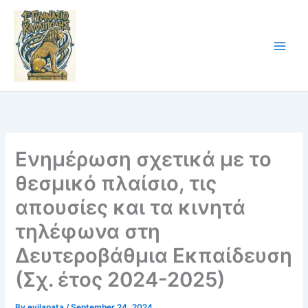
Skip
to
content
Ενημέρωση σχετικά με το
θεσμικό πλαίσιο, τις
απουσίες και τα κινητά
τηλέφωνα στη
Δευτεροβάθμια Εκπαίδευση
(Σχ. έτος 2024-2025)
By
evilapata
/
September 24, 2024