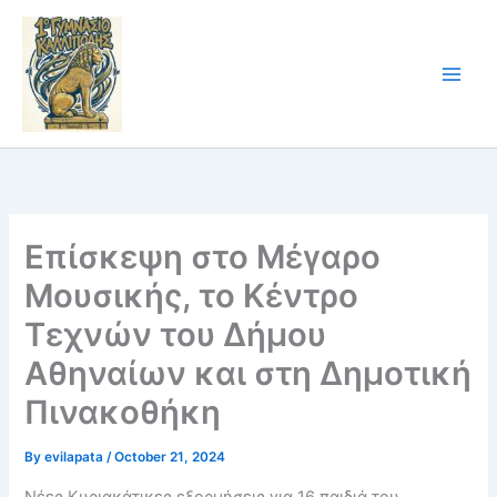
Skip
to
content
Επίσκεψη στο Μέγαρο
Μουσικής, το Κέντρο
Τεχνών του Δήμου
Αθηναίων και στη Δημοτική
Πινακοθήκη
By
evilapata
/
October 21, 2024
Νέες Κυριακάτικες εξορμήσεις για 16 παιδιά του