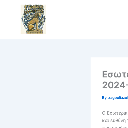
Skip
to
content
Εσωτε
2024
By
tragouliaze
Ο Εσωτερικ
και ευθύνη 
των γονέων