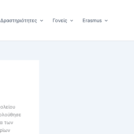
Δραστηριότητες
Γονείς
Erasmus
χολείου
κολούθησε
μα των
ηρίων