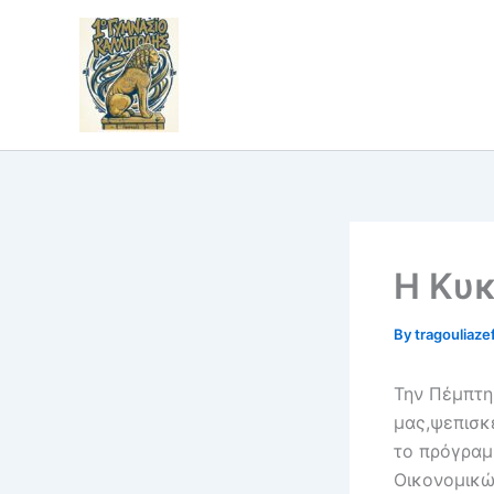
Skip
to
content
Η Κυκ
By
tragouliaze
Την Πέμπτη
μας,ψεπισκ
το πρόγραμ
Οικονομικώ