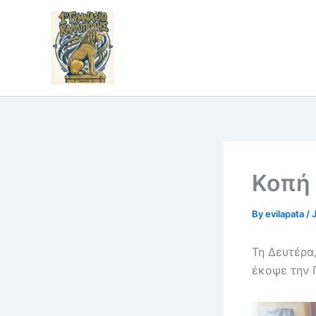
Skip
to
content
Κοπή 
By
evilapata
/
Τη Δευτέρα
έκοψε την 