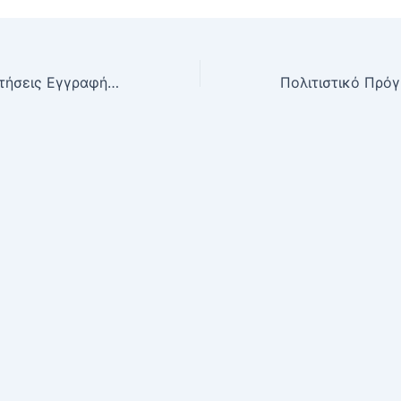
Ηλεκτρονικές Αιτήσεις Εγγραφής σε ΓΕΛ-ΕΠΑΛ