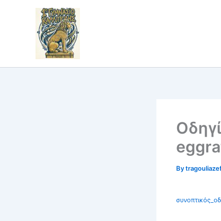
Skip
to
content
Οδηγί
eggra
By
tragouliaze
συνοπτικός_οδ