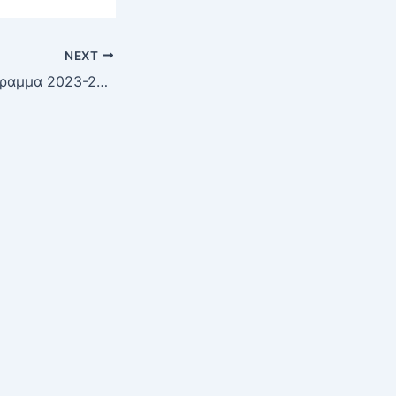
NEXT
Πολιτιστικό Πρόγραμμα 2023-2024: «ΟΙ ΜΑΘΗΤΕΣ ΔΗΜΙΟΥΡΓΟΥΝ ΝΤΟΚΥΜΑΝΤΕΡ ΚΑΙ ΜΑΘΑΙΝΟΥΝ ΕΝΑΛΛΑΚΤΙΚΑ»