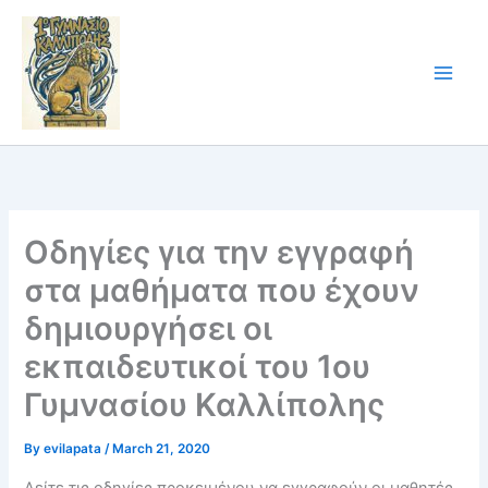
Skip
to
content
Οδηγίες για την εγγραφή
στα μαθήματα που έχουν
δημιουργήσει οι
εκπαιδευτικοί του 1ου
Γυμνασίου Καλλίπολης
By
evilapata
/
March 21, 2020
Δείτε τις οδηγίες προκειμένου να εγγραφούν οι μαθητές