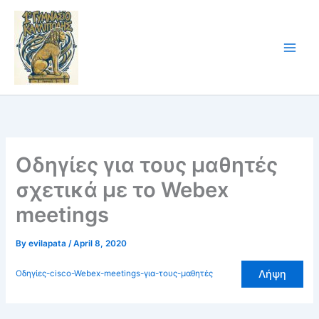
Skip
to
content
Οδηγίες για τους μαθητές
σχετικά με το Webex
meetings
By
evilapata
/
April 8, 2020
Λήψη
Οδηγίες-cisco-Webex-meetings-για-τους-μαθητές