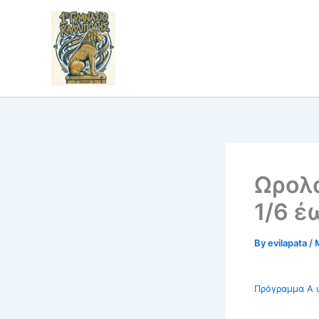
Skip
to
content
Ωρολ
1/6 έ
By
evilapata
/
Πρόγραμμα Α υ