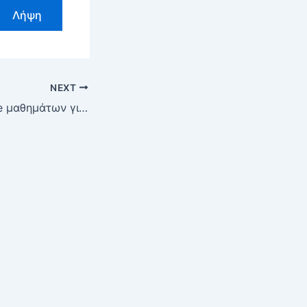
Λήψη
NEXT
Πρόγραμμα online μαθημάτων για την εβδομάδα από 1/6 έως και 5/6