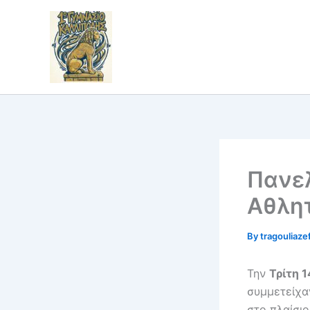
Skip
to
content
Πανε
Αθλη
By
tragouliaze
Την
Τρίτη 
συμμετείχα
στο πλαίσι