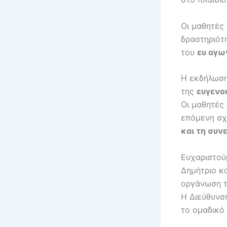
Οι μαθητές 
δραστηριότ
του
ευ αγω
Η εκδήλωση
της
ευγενο
Οι μαθητές
επόμενη σχ
και τη συν
Ευχαριστού
Δημήτριο κ
οργάνωση τ
Η Διεύθυνσ
το ομαδικό