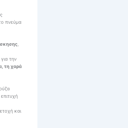
ής
το πνεύμα
σκησης
,
για την
α, τη χαρά
ούζα
 επιτυχή
ετοχή και