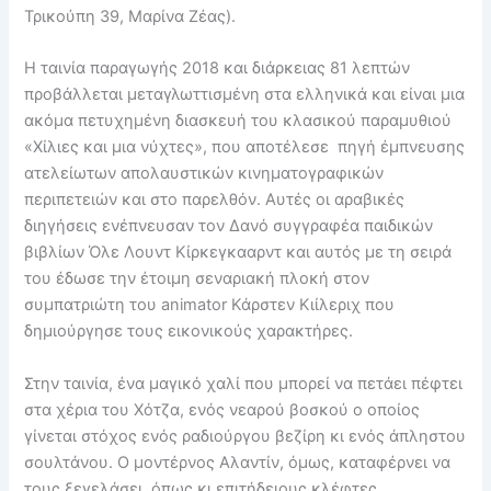
Τρικούπη 39, Μαρίνα Ζέας).
Η ταινία παραγωγής 2018 και διάρκειας 81 λεπτών
προβάλλεται μεταγλωττισμένη στα ελληνικά και είναι μια
ακόμα πετυχημένη διασκευή του κλασικού παραμυθιού
«Χίλιες και μια νύχτες», που αποτέλεσε πηγή έμπνευσης
ατελείωτων απολαυστικών κινηματογραφικών
περιπετειών και στο παρελθόν. Αυτές οι αραβικές
διηγήσεις ενέπνευσαν τον Δανό συγγραφέα παιδικών
βιβλίων Όλε Λουντ Κίρκεγκααρντ και αυτός με τη σειρά
του έδωσε την έτοιμη σεναριακή πλοκή στον
συμπατριώτη του animator Κάρστεν Κιίλεριχ που
δημιούργησε τους εικονικούς χαρακτήρες.
Στην ταινία, ένα μαγικό χαλί που μπορεί να πετάει πέφτει
στα χέρια του Χότζα, ενός νεαρού βοσκού ο οποίος
γίνεται στόχος ενός ραδιούργου βεζίρη κι ενός άπληστου
σουλτάνου. Ο μοντέρνος Αλαντίν, όμως, καταφέρνει να
τους ξεγελάσει, όπως κι επιτήδειους κλέφτες,