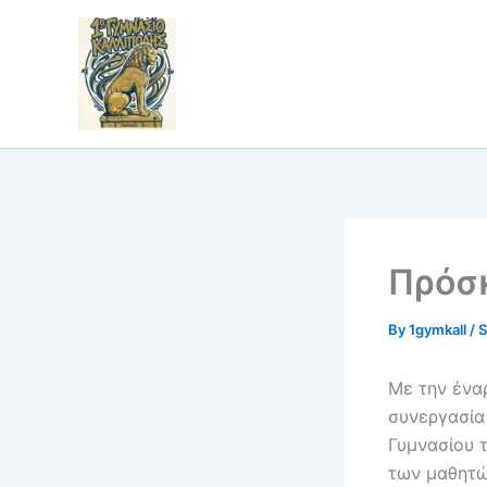
Skip
to
content
Πρόσ
By
1gymkall
/
S
Με την ένα
συνεργασία
Γυμνασίου 
των μαθητώ