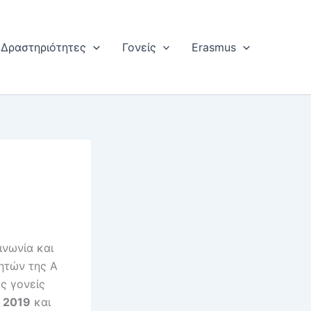
Δραστηριότητες
Γονείς
Erasmus
ινωνία και
ητών της Α
υς γονείς
 2019
και