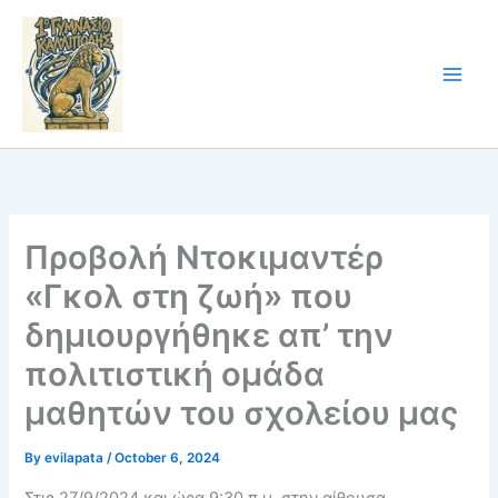
Skip
to
content
Προβολή Ντοκιμαντέρ
«Γκολ στη ζωή» που
δημιουργήθηκε απ’ την
πολιτιστική ομάδα
μαθητών του σχολείου μας
By
evilapata
/
October 6, 2024
Στις 27/9/2024 και ώρα 9:30 π.μ. στην αίθουσα