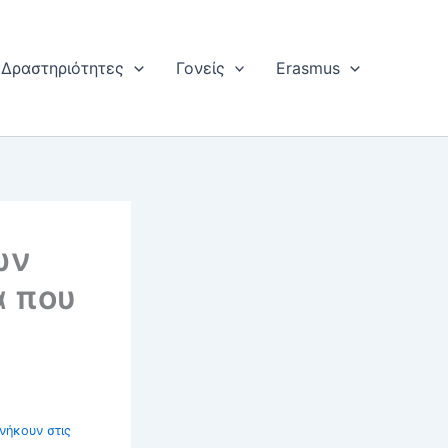
Δραστηριότητες
Γονείς
Erasmus
ών
α που
νήκουν στις