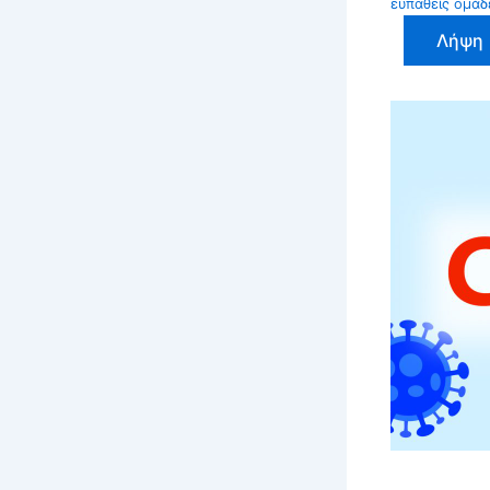
ευπαθείς ομάδ
Λήψη