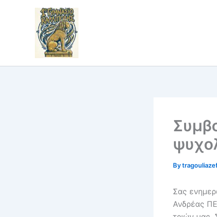
Skip
to
content
Συμβο
ψυχολ
By
tragouliaze
Σας ενημερ
Ανδρέας ΠΕ
τριών μας. 