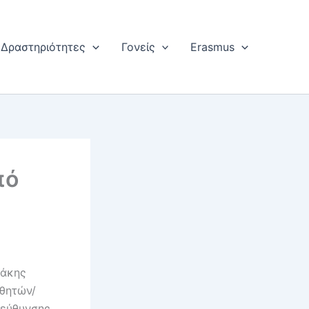
Δραστηριότητες
Γονείς
Erasmus
πό
τάκης
αθητών/
ιεύθυνσης.