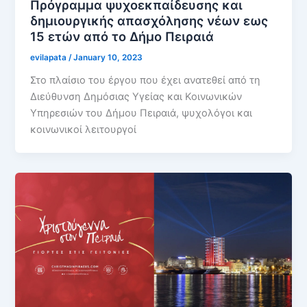
Πρόγραμμα ψυχοεκπαίδευσης και
δημιουργικής απασχόλησης νέων εως
15 ετών από το Δήμο Πειραιά
evilapata
/
January 10, 2023
Στο πλαίσιο του έργου που έχει ανατεθεί από τη
Διεύθυνση Δημόσιας Υγείας και Κοινωνικών
Υπηρεσιών του Δήμου Πειραιά, ψυχολόγοι και
κοινωνικοί λειτουργοί