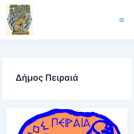
Skip
to
content
Δήμος Πειραιά