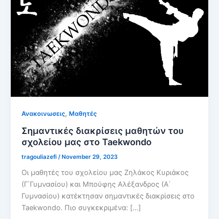
,
Ανακοινωσεις
Μαθητές
Σημαντικές διακρίσεις μαθητών του
σχολείου μας στο Taekwondo
tragouliazefi
/
November 29, 2023
Οι μαθητές του σχολείου μας Ζηλάκος Κυριάκος
(Γ΄Γυμνασίου) και Μπούφης Αλέξανδρος (Α΄
Γυμνασίου) κατέκτησαν σημαντικές διακρίσεις στο
Taekwondo. Πιο συγκεκριμένα: […]