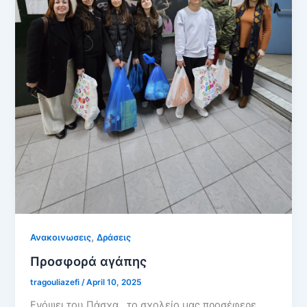
,
Ανακοινωσεις
Δράσεις
Προσφορά αγάπης
tragouliazefi
/
April 10, 2025
Ενόψει του Πάσχα , το σχολείο μας προσέφερε