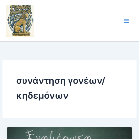
Skip
to
content
συνάντηση γονέων/
κηδεμόνων