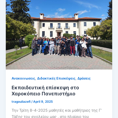
,
,
Ανακοινωσεις
Διδακτικές Επισκέψεις
Δράσεις
Εκπαιδευτική επίσκεψη στο
Χαροκόπειο Πανεπιστήμιο
tragouliazefi
/
April 9, 2025
Την Τρίτη 8-4-2025 μαθητές και μαθήτριες της Γ’
Τάξης του σχολείου μας , στο πλαίσιο του