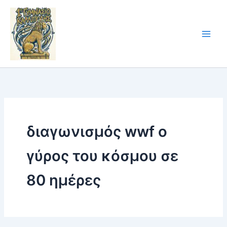
Skip
to
content
διαγωνισμός wwf ο
γύρος του κόσμου σε
80 ημέρες