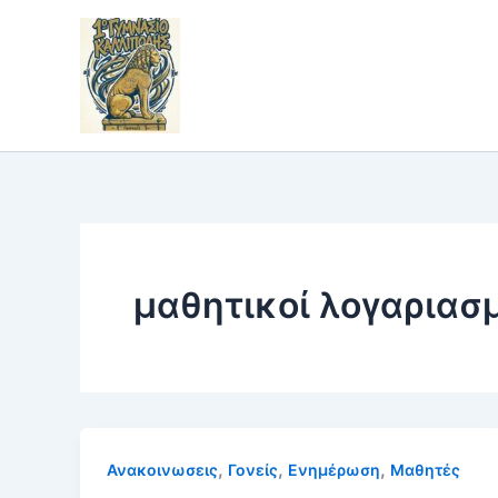
Skip
to
content
μαθητικοί λογαριασ
,
,
,
Ανακοινωσεις
Γονείς
Ενημέρωση
Μαθητές