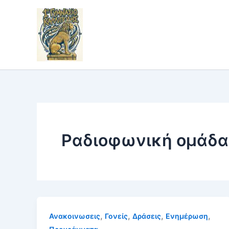
Skip
to
content
Ραδιοφωνική ομάδα
,
,
,
,
Ανακοινωσεις
Γονείς
Δράσεις
Ενημέρωση