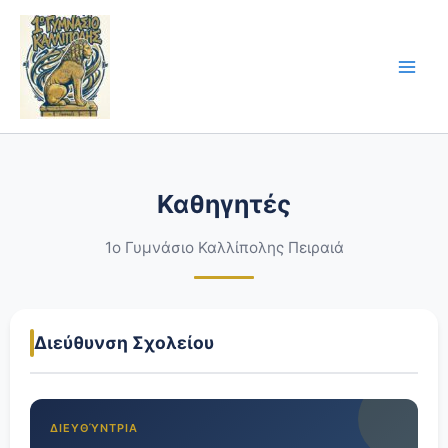
Skip
to
content
Καθηγητές
1ο Γυμνάσιο Καλλίπολης Πειραιά
Διεύθυνση Σχολείου
ΔΙΕΥΘΎΝΤΡΙΑ