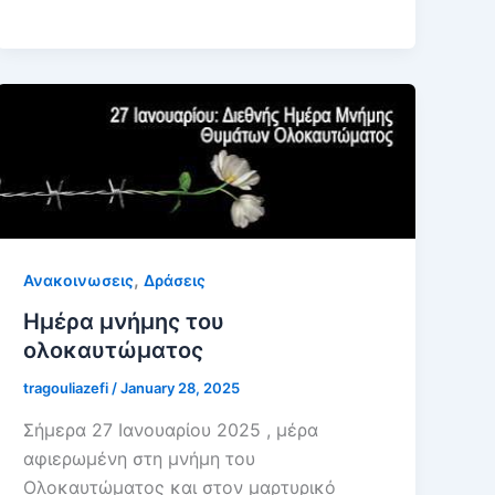
,
Ανακοινωσεις
Δράσεις
Ημέρα μνήμης του
ολοκαυτώματος
tragouliazefi
/
January 28, 2025
Σήμερα 27 Ιανουαρίου 2025 , μέρα
αφιερωμένη στη μνήμη του
Ολοκαυτώματος και στον μαρτυρικό