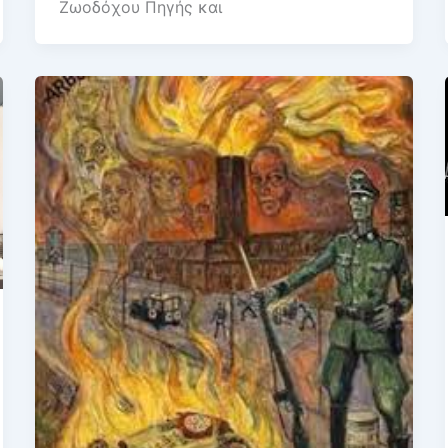
Ζωοδόχου Πηγής και