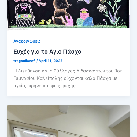
Ανακοινωσεις
Ευχές για το Άγιο Πάσχα
tragouliazefi
/
April 11, 2025
Η Διεύθυνση και ο Σύλλογος Διδασκόντων του 1ου
Γυμνασίου Καλλίπολης εύχονται Καλό Πάσχα με
υγεία, ειρήνη και φως ψυχής.