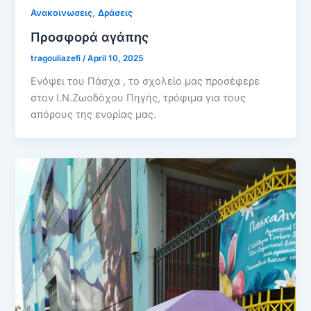
,
Ανακοινωσεις
Δράσεις
Προσφορά αγάπης
tragouliazefi
/
April 10, 2025
Ενόψει του Πάσχα , το σχολείο μας προσέφερε
στον Ι.Ν.Ζωοδόχου Πηγής, τρόφιμα για τους
απόρους της ενορίας μας.