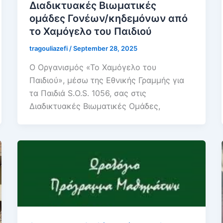
Διαδικτυακές Βιωματικές
ομάδες Γονέων/κηδεμόνων από
το Χαμόγελο του Παιδιού
tragouliazefi
/
September 28, 2025
Ο Οργανισμός «Το Χαμόγελο του
Παιδιού», μέσω της Εθνικής Γραμμής για
τα Παιδιά S.O.S. 1056, σας στις
Διαδικτυακές Βιωματικές Ομάδες,