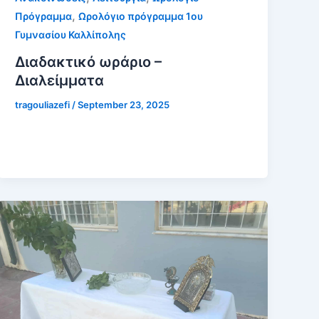
,
Πρόγραμμα
Ωρολόγιο πρόγραμμα 1ου
Γυμνασίου Καλλίπολης
Διαδακτικό ωράριο –
Διαλείμματα
tragouliazefi
/
September 23, 2025