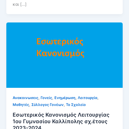
και […]
,
,
,
,
Ανακοινωσεις
Γονείς
Ενημέρωση
Λειτουργία
,
,
Μαθητές
Σύλλογος Γονέων
Το Σχολείο
Εσωτερικός Κανονισμός Λειτουργίας
1ου Γυμνασίου Καλλίπολης σχ.έτους
2023-2024