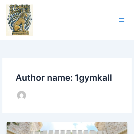
Skip
to
content
Author name: 1gymkall